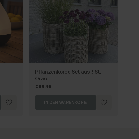
SU
Pflanzenkörbe Set aus 3 St.
Pfl
Grau
Stk.
€69,95
€27
IN DEN WARENKORB