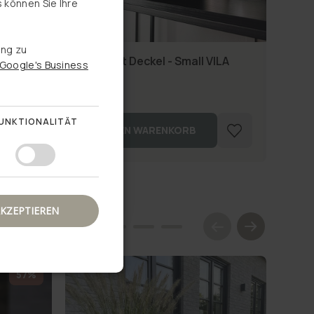
 können Sie Ihre
NORWEGIAN
SU
SWEDISH
ung zu
Kiste mit Deckel - Small VILA
 - MIX
Wei
Google's Business
BLACK
€3,
€7,95
UNKTIONALITÄT
IN DEN WARENKORB
AKZEPTIEREN
57%