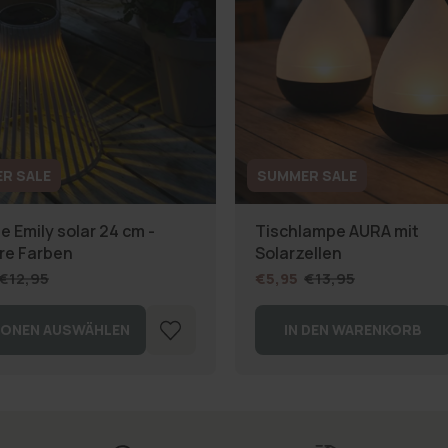
R SALE
SUMMER SALE
e Emily solar 24 cm -
Tischlampe AURA mit
re Farben
Solarzellen
€12,95
€5,95
€13,95
IONEN AUSWÄHLEN
IN DEN WARENKORB