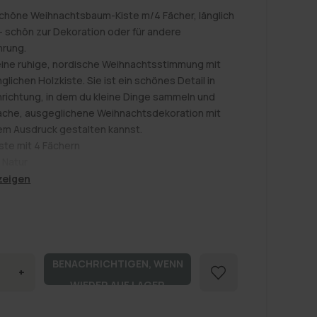
höne Weihnachtsbaum-Kiste m/4 Fächer, länglich
 – schön zur Dekoration oder für andere
rung.
eine ruhige, nordische Weihnachtsstimmung mit
nglichen Holzkiste. Sie ist ein schönes Detail in
nrichtung, in dem du kleine Dinge sammeln und
fache, ausgeglichene Weihnachtsdekoration mit
hem Ausdruck gestalten kannst.
ste mit 4 Fächern
 Natur
al: Holz
zeigen
B: 8 H: 4,5 L: 30
Fächer machen es leicht, kleine Dekorationen oder
er
egenstände zu organisieren und zu trennen,
fspreis
 ordentlich aussieht, ohne streng zu wirken.
 sie als kleine Aufbewahrungslösung oder setze
BENACHRICHTIGEN, WENN
+
ängliche Weihnachtsdekoration auf ein Regal, eine
INGERE
ERHÖHE
WIEDER AUF LAGER
oder einen Tisch.
DIE
liche Farbe passt sowohl zu heller als auch dunkler