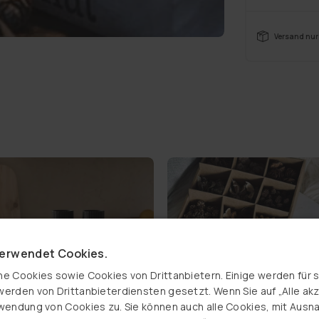
MENG
Einrichtu
Farben ko
FÜR
Versand nur
Element s
WEIH
der du d
KIST
sammelst
MIT
Alles an
4
Besonder
Siehe au
FÄCH
LÄNG
STIL
verwendet Cookies.
e Cookies sowie Cookies von Drittanbietern. Einige werden für 
erden von Drittanbieterdiensten gesetzt. Wenn Sie auf „Alle akze
wendung von Cookies zu. Sie können auch alle Cookies, mit Aus