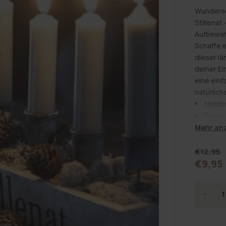
Wundersc
Stillenat
Aufbewah
Schaffe 
dieser lä
deiner Ei
eine ein
natürlic
Holzki
Farbe:
Materi
Mehr an
Maße: 
Die vier 
Normal
€12,95
Alltagsg
€9,95
Preis
Verkau
sodass es
Verwende
-
sie als l
VERR
Kommode 
DIE
Die natür