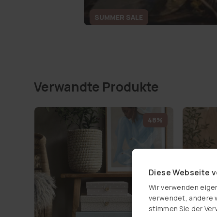
SUMMER SALE
Verwandte Produkte
48%
Diese Webseite 
Wir verwenden eigen
verwendet, andere w
stimmen Sie der Ver