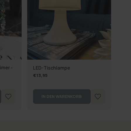
imer -
LED-Tischlampe
Pul
€13,95
€41
IN DEN WARENKORB
O