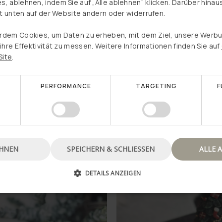
 ablehnen, indem Sie auf „Alle ablehnen“ klicken. Darüber hinaus
Wähle ein Produkt aus und sieh nach, ob du
it unten auf der Website ändern oder widerrufen.
einen Rabatt gewonnen hast
R SALE
SUMMER SALE
rdem Cookies, um Daten zu erheben, mit dem Ziel, unsere Werb
Kerzenhalter Gold/Grün -
COLORMIX
ihre Effektivität zu messen. Weitere Informationen finden Sie auf
Kugel
€6,95
Site
.
€4,95
€11,95
PERFORMANCE
TARGETING
F
 DEN WARENKORB
IN DEN WARENKORB
H
Nein danke, ich möchte keinen Rabatt gewinnen
EHNEN
SPEICHERN & SCHLIESSEN
ALLE 
DETAILS ANZEIGEN