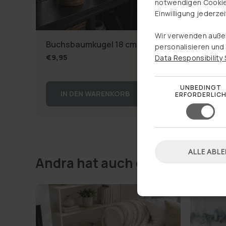
notwendigen Cookies,
Einwilligung jederze
SUMME
Wir verwenden auße
Buchsbaumkugel 18 cm
Glas 
personalisieren und 
€9,95
€3,95
Data Responsibility 
UNBEDINGT
IN DEN WARENKORB
IN
ERFORDERLIC
ALLE ABL
Andra hat auch gekauft