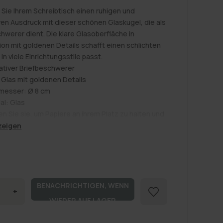
 Sie Ihrem Schreibtisch einen ruhigen und
en Ausdruck mit dieser schönen Glaskugel, die als
hwerer dient. Die klare Glasoberfläche in
on mit goldenen Details schafft einen schlichten
 in viele Einrichtungsstile passt.
ativer Briefbeschwerer
 Glas mit goldenen Details
messer: Ø 8 cm
al: Glas
 Sie sie, um Papiere an ihrem Platz zu halten und
tig ein hübsches kleines Dekoobjekt zu Ihrer
zeigen
ng hinzuzufügen. Der Ausdruck der Kugel ist leicht
ant, und sie kommt besonders gut zur Geltung,
er
sichtbar als bewusstes Stilelement positioniert
fspreis
 selbstverständlich ins Homeoffice, kann aber
BENACHRICHTIGEN, WENN
+
 dezentes Dekoelement im Wohnzimmer oder
INGERE
ERHÖHE
WIEDER AUF LAGER
mmer verwendet werden. Im Eingangsbereich kann
DIE
einer Kommode zusammen mit anderen kleinen