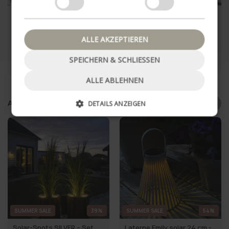
Nein danke, schließe Popup
Aufbewahrungsbehälter
Aufbewahrungsbehälter -
Stone – Set mit 4 Stück.
Set mit 2 Stk. Grau
€8,95
€10,95
€19,95
ALLE AKZEPTIEREN
SPEICHERN & SCHLIESSEN
IN DEN WARENKORB
IN DEN WARENKORB
ALLE ABLEHNEN
Andra hat auch gekauft
DETAILS ANZEIGEN
SUMMER SALE
39%
SUMMER SALE
54%
Solar-Spots SILVER – Set
Laterne Emily solar 24 cm -