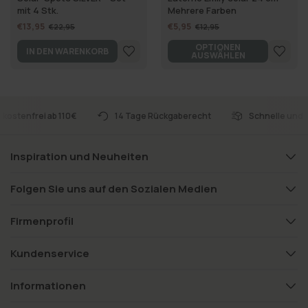
mit 4 Stk.
Mehrere Farben
€13,95
€5,95
€22,95
€12,95
OPTIONEN
IN DEN WARENKORB
AUSWÄHLEN
dkostenfrei ab 110€
14 Tage Rückgaberecht
Schnelle und 
Inspiration und Neuheiten
Folgen Sie uns auf den Sozialen Medien
Firmenprofil
Kundenservice
Informationen