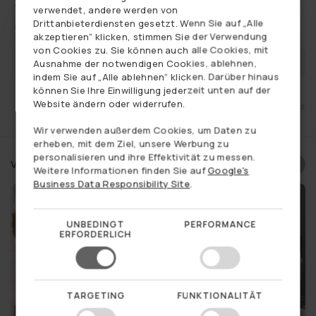
Mehr anzeigen
platzieren. Die runde Form erleichtert das Kombinieren mit anderen
verwendet, andere werden von
Schalen und Tellern, sodass dein Arrangement harmonisch wirkt.
GERMAN
Drittanbieterdiensten gesetzt. Wenn Sie auf „Alle
€4,95
Normaler
akzeptieren“ klicken, stimmen Sie der Verwendung
Alles anzeigen:
Besteck und Küchenutensilien
,
Få på lager
,
NORWEGIAN
Preis
von Cookies zu. Sie können auch alle Cookies, mit
Schüsseln und Teller
,
Wohnraumgestaltung
BENACHRICHTIGEN, WENN WIEDER AUF
Ausnahme der notwendigen Cookies, ablehnen,
SWEDISH
indem Sie auf „Alle ablehnen“ klicken. Darüber hinaus
LAGER
können Sie Ihre Einwilligung jederzeit unten auf der
Website ändern oder widerrufen.
ht
Käuferschutz
Versand nur 4,95€
14 Tage Rückgabe
Wir verwenden außerdem Cookies, um Daten zu
erheben, mit dem Ziel, unsere Werbung zu
personalisieren und ihre Effektivität zu messen.
Verwandte Produkte
Weitere Informationen finden Sie auf
Google's
Business Data Responsibility Site
.
Möchten Sie einen geheimen
UNBEDINGT
PERFORMANCE
ERFORDERLICH
Rabatt auf Ihren ersten Einkauf?
Ja, das möchte ich gerne
TARGETING
FUNKTIONALITÄT
SUMMER SALE
45%