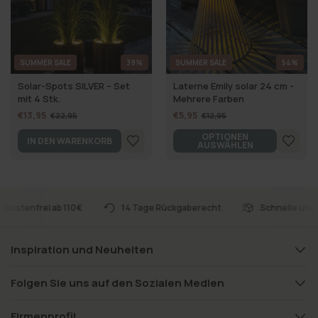
SUMMER SALE
39%
SUMMER SALE
54%
Solar-Spots SILVER – Set
Laterne Emily solar 24 cm -
mit 4 Stk.
Mehrere Farben
€13,95
€5,95
€22,95
€12,95
OPTIONEN
IN DEN WARENKORB
AUSWÄHLEN
dkostenfrei ab 110€
14 Tage Rückgaberecht
Schnelle und 
Inspiration und Neuheiten
Folgen Sie uns auf den Sozialen Medien
Firmenprofil