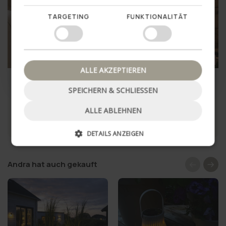
Ja, das möchte ich gerne
TARGETING
FUNKTIONALITÄT
Nein danke, schließe Popup
SUMMER SALE
57%
ALLE AKZEPTIEREN
Nachttisch - Cashmere mit
Solar-Lichternetz mit 60
1 Schublade
LEDs
SPEICHERN & SCHLIESSEN
€55,95
€5,95
€13,95
ALLE ABLEHNEN
IN DEN WARENKORB
IN DEN WARENKORB
DETAILS ANZEIGEN
Andra hat auch gekauft