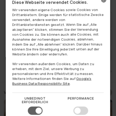
Mehr anzeigen
sie ein stimmiges Gesamtbild rund um die Basis der Pflanze schafft. Die
Diese Webseite verwendet Cookies.
grobe Oberfläche harmoniert gut mit grünen Pflanzen und den
€7,95
Normaler
Wir verwenden eigene Cookies sowie Cookies von
Blumen der Saison, und der dunkelbraune Ton verleiht ein ruhiges,
DANISH
Drittanbietern. Einige werden für statistische Zwecke
warmes Erscheinungsbild.
Preis
2 Stück.
€15,12
Korkrinde ist auch dekorativ in Gläsern, wo Sie sie mit Kerzen
verwendet, andere werden von
Spare 5 %
€15,90
GERMAN
kombinieren können, um eine einfache und gemütliche Stimmung auf
Drittanbieterdiensten gesetzt. Wenn Sie auf „Alle
dem Tisch, auf der Fensterbank oder als Teil einer kleinen Dekoration
akzeptieren“ klicken, stimmen Sie der Verwendung
NORWEGIAN
zu schaffen.
von Cookies zu. Sie können auch alle Cookies, mit
3 Stück.
€21,48
Sie können sie sowohl innen als auch außen verwenden, sodass sie sich
Ausnahme der notwendigen Cookies, ablehnen,
SWEDISH
Spare 10 %
€23,85
leicht in alles von Eingangsbereich und Wohnzimmer bis hin zu Büro,
indem Sie auf „Alle ablehnen“ klicken. Darüber hinaus
Badezimmer oder Terrasse und Balkon einfügt, je nachdem, wo Sie ein
können Sie Ihre Einwilligung jederzeit unten auf der
natürliches Element hinzufügen möchten.
Website ändern oder widerrufen.
BENACHRICHTIGEN, WENN WIEDER AUF LAGER
Das Material ist Kork, und das Erscheinungsbild ist von einer
ausgeprägten Struktur geprägt, die jedes kleine Stück für sich
Wir verwenden außerdem Cookies, um Daten zu
dekorativ macht.
erheben, mit dem Ziel, unsere Werbung zu
ht
Käuferschutz
Versand nur 4,95€
14 Tage Rückgabe
personalisieren und ihre Effektivität zu messen.
Alles anzeigen:
Blumen
,
Dekoration
,
Få på lager
,
Interieur
,
Kork
,
Weitere Informationen finden Sie auf
Google's
Verschiedene Korkprodukte
,
Wohnraumgestaltung
Business Data Responsibility Site
.
Verwandte Produkte
Möchten Sie einen geheimen
UNBEDINGT
PERFORMANCE
ERFORDERLICH
Rabatt auf Ihren ersten Einkauf?