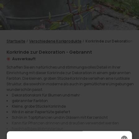
Startseite
/
Verschiedene Korkprodukte
/
Korkrinde zur Dekoration - 
Korkrinde zur Dekoration - Gebrannt
Ausverkauft
Schaffen Sie ein natürliches und stimmungsvolles Detail in Ihrer
Einrichtung mit dieser Korkrinde zur Dekoration in einem gebrannten
Farbton. Die kleinen, groben Stücke Korkrinde verleihen eine rustikale
Struktur, die sowohl in moderne als auch in gemütlichere Umgebungen
wunderschön passt.
Dekorationskork für Blumen und mehr
gebrannter Farbton
Kleine, grobe Stücke Korkrinde
Wird in einer Papiertüte geliefert
Schön in Topfpflanzen und in Gläsern mit Kerzenlicht
Kann für Pflanzen drinnen und draußen verwendet werden
Nachhaltiges Wohninterieur
Verwenden Sie die Korkrinde als dekorative Abdeckung auf Töpfen, wo