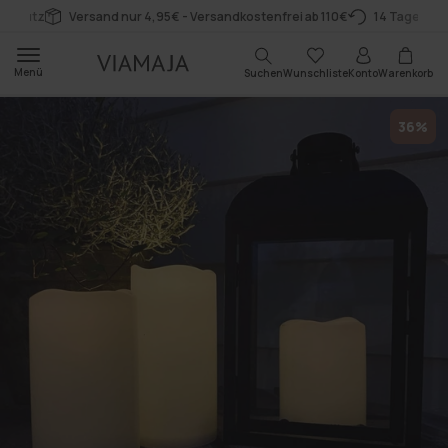
Zum
rschutz
Versand nur 4,95€ - Versandkostenfrei ab 110€
14 Tage Rüc
Inhalt
Warenkorb
Menü
Suchen
Wunschliste
Konto
Warenkorb
36%