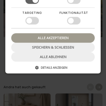
Ja, das möchte ich gerne
TARGETING
FUNKTIONALITÄT
Nein danke, schließe Popup
SUMMER SALE
46%
SUMMER SALE
43%
ALLE AKZEPTIEREN
LED-Außen-Blockkerzen-
LED Außen-Blockkerzen Set
Set (3 Stück) – Sandfarben
(3 Stk.) - Weiß
SPEICHERN & SCHLIESSEN
€13,95
€11,95
€25,95
€20,95
ALLE ABLEHNEN
DETAILS ANZEIGEN
IN DEN WARENKORB
IN DEN WARENKORB
Andra hat auch gekauft