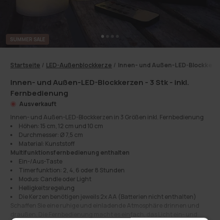
SUMMER SALE
Startseite
/
LED-Außenblockkerze
/
Innen- und Außen-LED-Blockkerzen
Innen- und Außen-LED-Blockkerzen - 3 Stk - inkl.
Fernbedienung
Ausverkauft
Innen- und Außen-LED-Blockkerzen in 3 Größen inkl. Fernbedienung
Höhen: 15 cm, 12 cm und 10 cm
Durchmesser: Ø 7,5 cm
Material: Kunststoff
Multifunktionsfernbedienung enthalten
Ein-/Aus-Taste
Timerfunktion: 2, 4, 6 oder 8 Stunden
Modus: Candle oder Light
Helligkeitsregelung
Die Kerzen benötigen jeweils 2x AA (Batterien nicht enthalten)
Schaffen Sie eine ruhige und einladende Atmosphäre drinnen und
draußen. Die Fernbedienung macht es einfach, das Licht ein- und