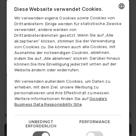
auszuschalten sowie anzupassen, und die drei Größen sorgen für eine
Mehr anzeigen
abwechslungsreiche Optik, egal ob Sie sie als Gruppe zusammenstellen
Diese Webseite verwendet Cookies.
oder im Haus und auf der Terrasse verteilen.
€27,95
Verkaufspreis
Normaler
Wir verwenden eigene Cookies sowie Cookies von
€43,95
Sehen Sie alle unsere LED-Lichter
HIER
DANISH
Drittanbietern. Einige werden für statistische Zwecke
Preis
2 Stück.
€53,12
Alles anzeigen:
Ausverkauf
,
Dekoration
,
Få på lager
,
Garten
,
verwendet, andere werden von
Spare 5%
€55,90
GERMAN
Laternen
,
LED Blockkerze
,
LED-Außenblockkerze
,
Licht und LED
Drittanbieterdiensten gesetzt. Wenn Sie auf „Alle
akzeptieren“ klicken, stimmen Sie der Verwendung
NORWEGIAN
von Cookies zu. Sie können auch alle Cookies, mit
3 Stück.
€75,48
Ausnahme der notwendigen Cookies, ablehnen,
SWEDISH
Spare 10%
€83,85
indem Sie auf „Alle ablehnen“ klicken. Darüber hinaus
können Sie Ihre Einwilligung jederzeit unten auf der
Website ändern oder widerrufen.
BENACHRICHTIGEN, WENN WIEDER AUF LAGER
Wir verwenden außerdem Cookies, um Daten zu
erheben, mit dem Ziel, unsere Werbung zu
ht
Käuferschutz
Versand nur 4,95€
14 Tage Rückgabe
personalisieren und ihre Effektivität zu messen.
Weitere Informationen finden Sie auf
Google's
Business Data Responsibility Site
.
Verwandte Produkte
Möchten Sie einen geheimen
UNBEDINGT
PERFORMANCE
ERFORDERLICH
Rabatt auf Ihren ersten Einkauf?