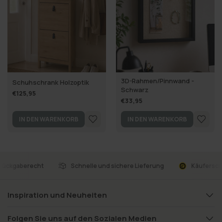
3D-Rahmen/Pinnwand -
Schuhschrank Holzoptik
Schwarz
€125,95
€33,95
IN DEN WARENKORB
IN DEN WARENKORB
 Rückgaberecht
Schnelle und sichere Lieferung
Käufersc
Inspiration und Neuheiten
Folgen Sie uns auf den Sozialen Medien