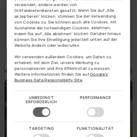
Mehr anzeigen
Räume ein, egal ob Sie sie im Eingangsbereich/Flur, Wohnzimmer oder
verwendet, andere werden von
Essbereich platzieren. Sie eignen sich auch gut für Küche,
GERMAN
Drittanbieterdiensten gesetzt. Wenn Sie auf „Alle
€8,95
Normaler
Schlafzimmer, Badezimmer oder das Büro, wenn Sie ein warmes und
akzeptieren“ klicken, stimmen Sie der Verwendung
stimmungsvolles Element in der Einrichtung wünschen.
NORWEGIAN
Preis
von Cookies zu. Sie können auch alle Cookies, mit
Der Ausdruck ist schlicht, aber auffällig: der grüne Look kombiniert mit
BENACHRICHTIGEN, WENN WIEDER AUF
Ausnahme der notwendigen Cookies, ablehnen,
der gedrehten Form verleiht den Kerzen Charakter, ohne der restlichen
SWEDISH
indem Sie auf „Alle ablehnen“ klicken. Darüber hinaus
LAGER
Dekoration die Aufmerksamkeit zu entziehen. Verwenden Sie sie allein
können Sie Ihre Einwilligung jederzeit unten auf der
für einen klaren, grafischen Look oder zusammen mit anderen Kerzen
für ein abwechslungsreicheres Arrangement.
Website ändern oder widerrufen.
ht
Käuferschutz
Versand nur 4,95€
14 Tage Rückgabe
Ein Set schöner gedrehter Kerzen, das Sie einfach in Ihre
Lieblingskerzenhalter stellen können und das Teil Ihrer
Wir verwenden außerdem Cookies, um Daten zu
Wohnraumgestaltung wird.
erheben, mit dem Ziel, unsere Werbung zu
personalisieren und ihre Effektivität zu messen.
Verwandte Produkte
Alles anzeigen:
Dekoration
,
Få på lager
,
Kerzen
,
Licht und LED
,
Weitere Informationen finden Sie auf
Google's
Lifestyle
,
Siehe auch
,
Weihnachten
,
Wohnraumgestaltung
Business Data Responsibility Site
.
Möchten Sie einen geheimen
UNBEDINGT
PERFORMANCE
ERFORDERLICH
Rabatt auf Ihren ersten Einkauf?
Ja, das möchte ich gerne
TARGETING
FUNKTIONALITÄT