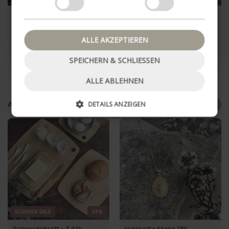
Nein danke, schließe Popup
Stearinkerze CITRONELLA –
20er-Pack kleine LED-
Color Mix
Blockkerzen
€4,95
€12,95
ALLE AKZEPTIEREN
SPEICHERN & SCHLIESSEN
IN DEN WARENKORB
IN DEN WARENKORB
ALLE ABLEHNEN
Andra hat auch gekauft
DETAILS ANZEIGEN
SUMMER SALE
33%
Schneidebrett - 3 Stk.
Halskette Maria 18K