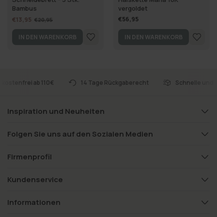
Bambus
vergoldet
€56,95
€13,95
€20,95
IN DEN WARENKORB
IN DEN WARENKORB
dkostenfrei ab 110€
14 Tage Rückgaberecht
Schnelle und 
Inspiration und Neuheiten
Folgen Sie uns auf den Sozialen Medien
Firmenprofil
Kundenservice
Informationen